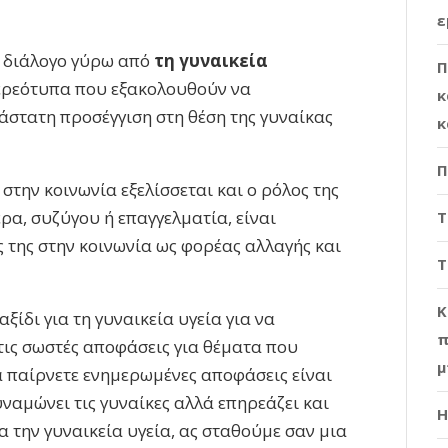
ε
 διάλογο γύρω από
τη γυναικεία
Π
τερεότυπα που εξακολουθούν να
κ
άστατη προσέγγιση στη θέση της γυναίκας
κ
Π
 στην κοινωνία εξελίσσεται και ο ρόλος της
έρα, συζύγου ή επαγγελματία, είναι
Τ
ς της στην κοινωνία ως φορέας αλλαγής και
Τ
Κ
ξίδι για τη γυναικεία υγεία για να
π
 τις σωστές αποφάσεις για θέματα που
μ
α παίρνετε ενημερωμένες αποφάσεις είναι
ναμώνει τις γυναίκες αλλά επηρεάζει και
Η
ια την γυναικεία υγεία, ας σταθούμε σαν μια