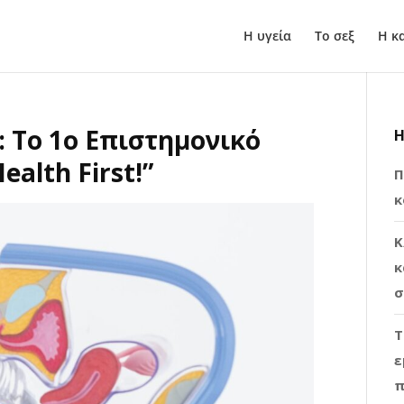
Η υγεία
Το σεξ
Η κ
: Το 1ο Επιστημονικό
Η
alth First!”
Π
κ
Κ
κ
σ
Τ
ε
π