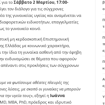
 για το
Σάββατο 2 Μαρτίου, 17:00-
β
γει τον διάλογο για τις σύγχρονες
ο
α της γυναικείας υγείας και αναμένεται να
Π
διαφορετικών ειδικοτήτων, επαγγελματίες
τ
ς το γυναικείο κοινό.
Π
αστική μη κερδοσκοπική Επιστημονική
π
της Ελλάδας με κοινωνικό χαρακτήρα,
ε
ι την ίδια τη γυναίκα ασθενή από την έφηβη
α την ενδυναμώσει σε θέματα που αφορούν
Π
ν απέναντι στις προκλήσεις των σύγχρονων
κ
Α
υμε να φωτίσουμε αθέατες πλευρές της
ε
ονες λύσεις, με σκοπό οι γυναίκες να μπορούν
ια την υγεία τους
», εξηγεί η
Ιωάννα
Υ
 MD, MBA, PhD, πρόεδρος και ιδρυτικό
τ