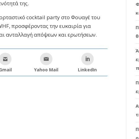
ενότητά της.
Φ
κ
ορταστικό cocktail party στο Φουαγέ του
WHF, προσφέροντας την ευκαιρία για
Π
αι ανταλλαγή απόψεων και ερωτήσεων.
θ
Ά
ε
π
Gmail
Yahoo Mail
LinkedIn
Π
ε
Α
τ
Π
ο