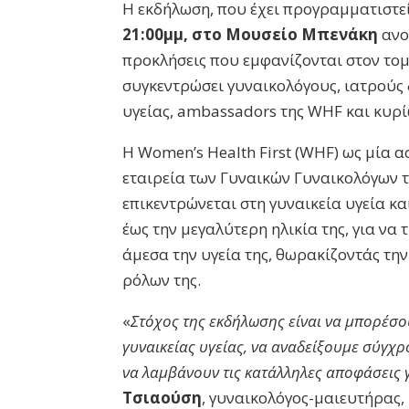
Η εκδήλωση, που έχει προγραμματιστεί
21:00μμ, στο Μουσείο Μπενάκη
ανοί
προκλήσεις που εμφανίζονται στον τομέ
συγκεντρώσει γυναικολόγους, ιατρούς 
υγείας, ambassadors της WHF και κυρίω
Η Women’s Health First (WHF) ως μία 
εταιρεία των Γυναικών Γυναικολόγων 
επικεντρώνεται στη γυναικεία υγεία κα
έως την μεγαλύτερη ηλικία της, για ν
άμεσα την υγεία της, θωρακίζοντάς τη
ρόλων της.
«
Στόχος της εκδήλωσης είναι να μπορέσο
γυναικείας υγείας, να αναδείξουμε σύγχρ
να λαμβάνουν τις κατάλληλες αποφάσεις γ
Τσιαούση
, γυναικολόγος-μαιευτήρας,