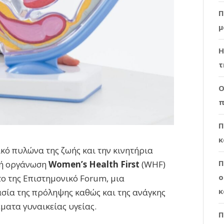
Π
μ
Η
τ
Ο
π
Π
κ
κό πυλώνα της ζωής και την κινητήρια
Π
ική οργάνωση
Women’s Health First
(WHF)
ο
το της Επιστημονικό Forum, μια
κ
σία της πρόληψης καθώς και της ανάγκης
ματα γυναικείας υγείας.
Π