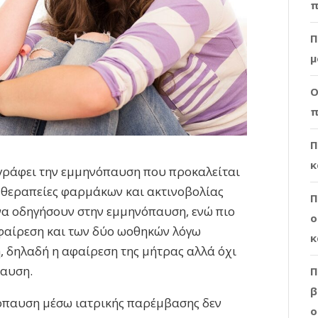
π
Π
μ
Ο
π
Π
κ
γράφει την εμμηνόπαυση που προκαλείται
 θεραπείες φαρμάκων και ακτινοβολίας
Π
να οδηγήσουν στην εμμηνόπαυση, ενώ πιο
ο
αφαίρεση και των δύο ωοθηκών λόγω
κ
, δηλαδή η αφαίρεση της μήτρας αλλά όχι
παυση.
Π
β
όπαυση μέσω ιατρικής παρέμβασης δεν
ο