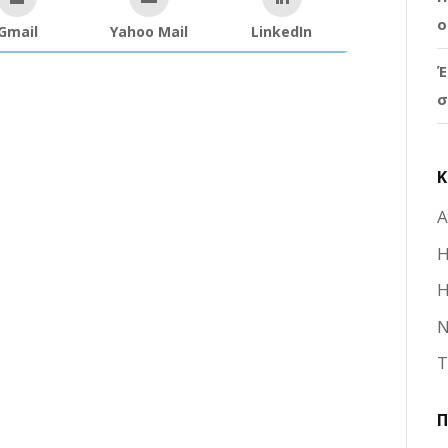
ο
Gmail
Yahoo Mail
LinkedIn
Έ
σ
K
Α
Η
Η
Ν
Τ
Π