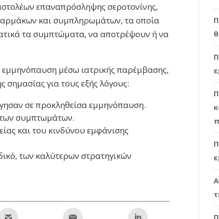
αστολέων επαναπρόσληψης σεροτονίνης,
φαρμάκων και συμπληρωμάτων, τα οποία
Π
τικά τα συμπτώματα, να αποτρέψουν ή να
θ
Π
ε εμμηνόπαυση μέσω ιατρικής παρέμβασης,
ε
ής σημασίας για τους εξής λόγους:
Π
γησαν σε προκληθείσα εμμηνόπαυση.
κ
 των συμπτωμάτων.
π
είας και του κινδύνου εμφάνισης
Π
δικό, των καλύτερων στρατηγικών
ε
Α
τ
Π