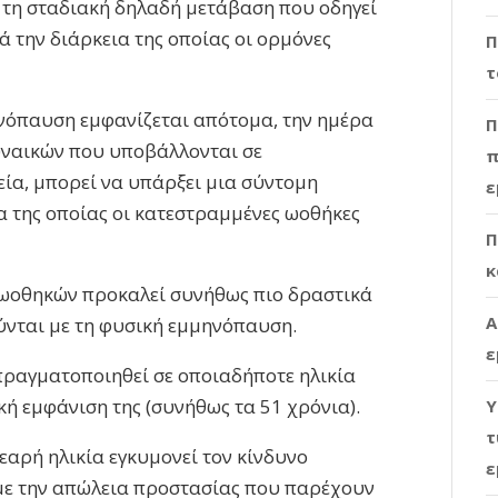
 τη σταδιακή δηλαδή μετάβαση που οδηγεί
ά την διάρκεια της οποίας οι ορμόνες
Π
τ
νόπαυση εμφανίζεται απότομα, την ημέρα
Π
γυναικών που υποβάλλονται σε
π
α, μπορεί να υπάρξει μια σύντομη
ε
α της οποίας οι κατεστραμμένες ωοθήκες
Π
κ
ωοθηκών προκαλεί συνήθως πιο δραστικά
Α
ται με τη φυσική εμμηνόπαυση.
ε
ραγματοποιηθεί σε οποιαδήποτε ηλικία
κή εμφάνιση της (συνήθως τα 51 χρόνια).
Υ
τ
εαρή ηλικία εγκυμονεί τον κίνδυνο
ε
με την απώλεια προστασίας που παρέχουν