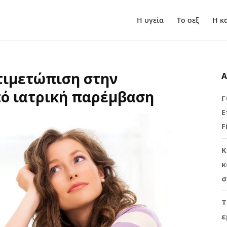
Η υγεία
Το σεξ
Η κ
τιμετώπιση στην
Α
ό ιατρική παρέμβαση
Γ
Ε
F
Κ
κ
σ
Τ
ε