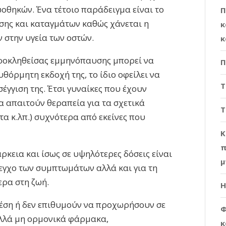
ωοθηκών. Ένα τέτοιο παράδειγμα είναι το
Π
ης και καταγμάτων καθώς χάνεται η
κ
 στην υγεία των οστών.
κ
προκληθείσας εμμηνόπαυσης μπορεί να
Π
θόρμητη εκδοχή της, το ίδιο οφείλει να
Τ
έγγιση της. Έτσι γυναίκες που έχουν
 απαιτούν θεραπεία για τα σχετικά
Τ
τα κ.λπ.) συχνότερα από εκείνες που
Κ
π
ρκεια και ίσως σε υψηλότερες δόσεις είναι
μ
λεγχο των συμπτωμάτων αλλά και για τη
ερα στη ζωή.
Η
 θέση ή δεν επιθυμούν να προχωρήσουν σε
Φ
ολλά μη ορμονικά φάρμακα,
κ